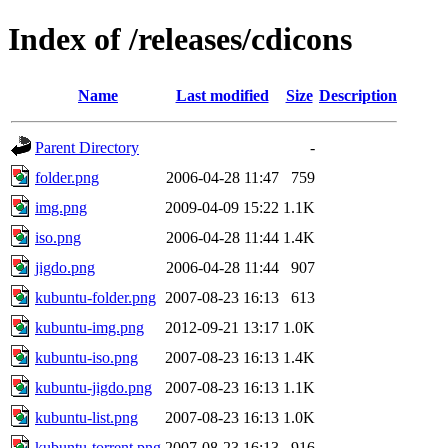
Index of /releases/cdicons
Name
Last modified
Size
Description
Parent Directory
-
folder.png
2006-04-28 11:47
759
img.png
2009-04-09 15:22
1.1K
iso.png
2006-04-28 11:44
1.4K
jigdo.png
2006-04-28 11:44
907
kubuntu-folder.png
2007-08-23 16:13
613
kubuntu-img.png
2012-09-21 13:17
1.0K
kubuntu-iso.png
2007-08-23 16:13
1.4K
kubuntu-jigdo.png
2007-08-23 16:13
1.1K
kubuntu-list.png
2007-08-23 16:13
1.0K
kubuntu-torrent.png
2007-08-23 16:13
916