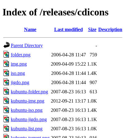
Index of /releases/cdicons
Name
Last modified
Size
Description
Parent Directory
-
folder.png
2006-04-28 11:47
759
img.png
2009-04-09 15:22
1.1K
iso.png
2006-04-28 11:44
1.4K
jigdo.png
2006-04-28 11:44
907
kubuntu-folder.png
2007-08-23 16:13
613
kubuntu-img.png
2012-09-21 13:17
1.0K
kubuntu-iso.png
2007-08-23 16:13
1.4K
kubuntu-jigdo.png
2007-08-23 16:13
1.1K
kubuntu-list.png
2007-08-23 16:13
1.0K
kubuntu-torrent.png
2007-08-23 16:13
916